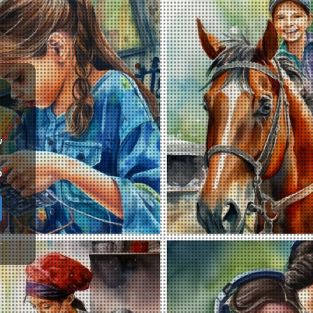
*
ש
*
ס